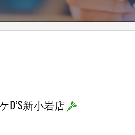
ケD’S新小岩店