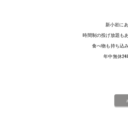
新小岩にあ
時間制の投げ放題も
食べ物も持ち込
年中無休2